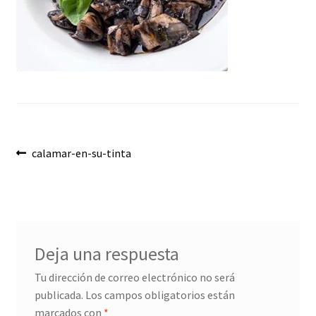
Envíos
Finalizar compra
Menaje, Complementos y Servicios
Métodos de pago
Navegación
Mi cuenta
Anterior:
calamar-en-su-tinta
de
Novedades
entradas
Ofertas
Deja una respuesta
Pescados y Mariscos
Tu dirección de correo electrónico no será
publicada.
Los campos obligatorios están
Política de Privacidad Y Cookies
marcados con
*