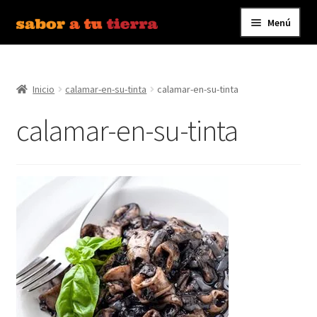
Menú
Ir
Ir
a
al
Inicio
la
contenido
navegación
Inicio
calamar-en-su-tinta
calamar-en-su-tinta
Bebidas
calamar-en-su-tinta
Caldos, Salsas y Condimentos
Carnes y Embutidos
Carrito
Conservas y Platos Preparados
Contáctanos