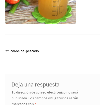
Envíos
Finalizar compra
Menaje, Complementos y Servicios
Métodos de pago
Navegación
Mi cuenta
Anterior:
caldo-de-pescado
de
Novedades
entradas
Ofertas
Deja una respuesta
Pescados y Mariscos
Tu dirección de correo electrónico no será
publicada.
Los campos obligatorios están
Política de Privacidad Y Cookies
marcados con
*