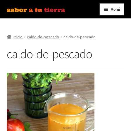
Menú
Ir
Ir
a
al
Inicio
la
contenido
navegación
Inicio
caldo-de-pescado
caldo-de-pescado
Bebidas
caldo-de-pescado
Caldos, Salsas y Condimentos
Carnes y Embutidos
Carrito
Conservas y Platos Preparados
Contáctanos