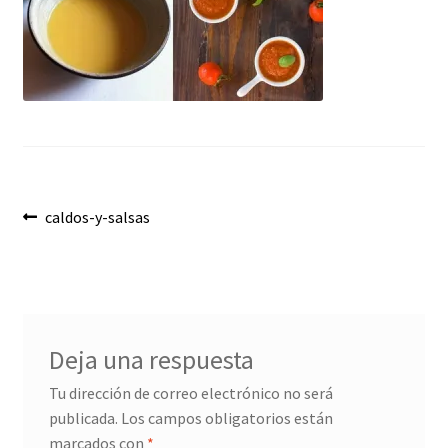
Envíos
Finalizar compra
Menaje, Complementos y Servicios
Métodos de pago
Navegación
Mi cuenta
Anterior:
caldos-y-salsas
de
Novedades
entradas
Ofertas
Deja una respuesta
Pescados y Mariscos
Tu dirección de correo electrónico no será
publicada.
Los campos obligatorios están
Política de Privacidad Y Cookies
marcados con
*