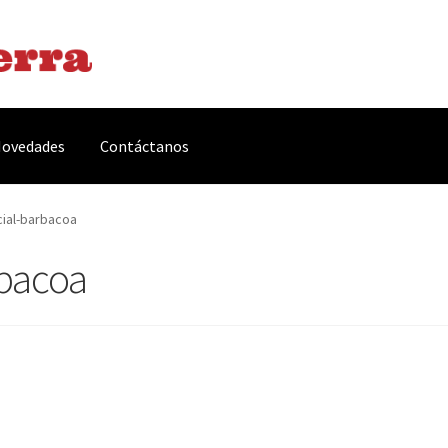
ovedades
Contáctanos
arnes y Embutidos
Carrito
Conservas y Platos Preparados
ial-barbacoa
rbacoa
, Complementos y Servicios
Métodos de pago
Mi cuenta
Novedade
acidad Y Cookies
Promociones
Quienes somos
Términos y condicio