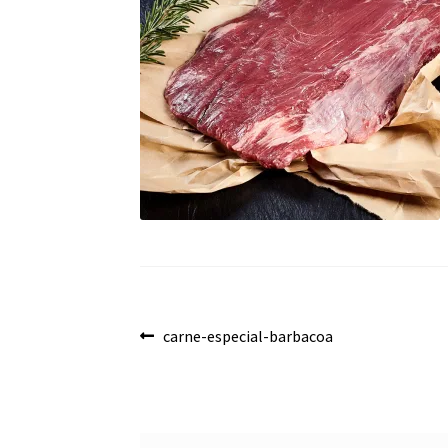
Navegación
Anterior:
carne-especial-barbacoa
de
entradas