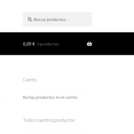
Buscar
Buscar
por:
0,00
€
0 productos
s
Carrito
nes
No hay productos en el carrito.
Todos nuestros productos