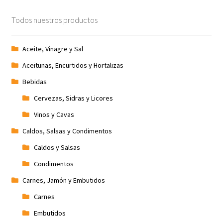
Promociones
Todos nuestros productos
Quienes somos
Aceite, Vinagre y Sal
Aceitunas, Encurtidos y Hortalizas
Términos y condiciones
Bebidas
Tienda
Cervezas, Sidras y Licores
Vinos y Cavas
Caldos, Salsas y Condimentos
Caldos y Salsas
Condimentos
Carnes, Jamón y Embutidos
Carnes
Embutidos