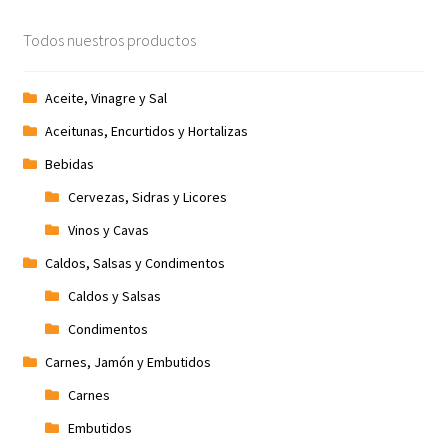
Promociones
Todos nuestros productos
Quienes somos
Aceite, Vinagre y Sal
Aceitunas, Encurtidos y Hortalizas
Términos y condiciones
Bebidas
Tienda
Cervezas, Sidras y Licores
Vinos y Cavas
Caldos, Salsas y Condimentos
Caldos y Salsas
Condimentos
Carnes, Jamón y Embutidos
Carnes
Embutidos