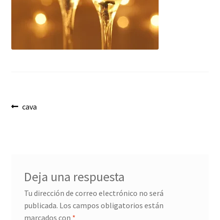
Envíos
Finalizar compra
Menaje, Complementos y Servicios
Métodos de pago
Navegación
Mi cuenta
Anterior:
cava
de
Novedades
entradas
Ofertas
Deja una respuesta
Pescados y Mariscos
Tu dirección de correo electrónico no será
publicada.
Los campos obligatorios están
Política de Privacidad Y Cookies
marcados con
*