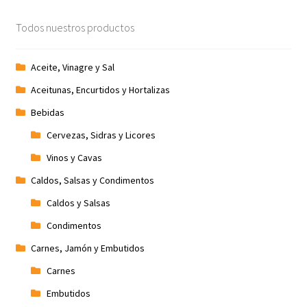
Promociones
Todos nuestros productos
Quienes somos
Aceite, Vinagre y Sal
Aceitunas, Encurtidos y Hortalizas
Términos y condiciones
Bebidas
Tienda
Cervezas, Sidras y Licores
Vinos y Cavas
Caldos, Salsas y Condimentos
Caldos y Salsas
Condimentos
Carnes, Jamón y Embutidos
Carnes
Embutidos