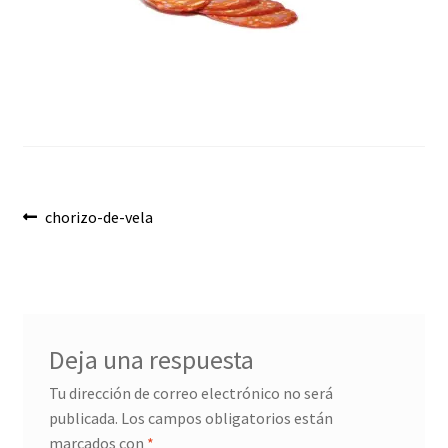
Envíos
Finalizar compra
Menaje, Complementos y Servicios
Métodos de pago
Navegación
Mi cuenta
Anterior:
chorizo-de-vela
de
Novedades
entradas
Ofertas
Deja una respuesta
Pescados y Mariscos
Tu dirección de correo electrónico no será
publicada.
Los campos obligatorios están
Política de Privacidad Y Cookies
marcados con
*