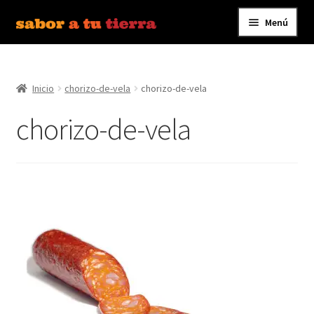
Menú
Ir
Ir
a
al
Inicio
la
contenido
navegación
Inicio
chorizo-de-vela
chorizo-de-vela
Bebidas
chorizo-de-vela
Caldos, Salsas y Condimentos
Carnes y Embutidos
Carrito
Conservas y Platos Preparados
Contáctanos