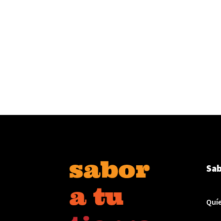
Sab
Quí