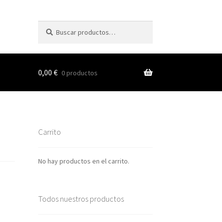
Buscar
Buscar
por:
0,00
€
0 productos
s
Carrito
nes
No hay productos en el carrito.
Todos nuestros productos