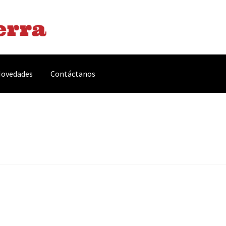
ovedades
Contáctanos
arnes y Embutidos
Carrito
Conservas y Platos Preparados
, Complementos y Servicios
Métodos de pago
Mi cuenta
Novedade
acidad Y Cookies
Promociones
Quienes somos
Términos y condicio