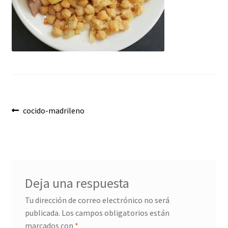
Envíos
Finalizar compra
Menaje, Complementos y Servicios
Métodos de pago
Navegación
Mi cuenta
Anterior:
cocido-madrileno
de
Novedades
entradas
Ofertas
Deja una respuesta
Pescados y Mariscos
Tu dirección de correo electrónico no será
publicada.
Los campos obligatorios están
Política de Privacidad Y Cookies
marcados con
*