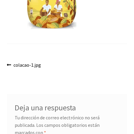
Envíos
Finalizar compra
Menaje, Complementos y Servicios
Métodos de pago
Navegación
Mi cuenta
Anterior:
colacao-1.jpg
de
Novedades
entradas
Ofertas
Deja una respuesta
Pescados y Mariscos
Tu dirección de correo electrónico no será
publicada.
Los campos obligatorios están
Política de Privacidad Y Cookies
marcados con
*