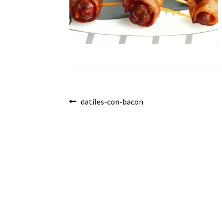
Navegación
Anterior:
datiles-con-bacon
de
entradas