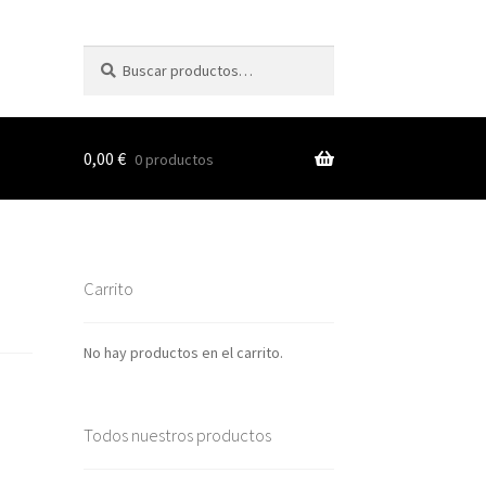
Buscar
Buscar
por:
0,00
€
0 productos
s
Carrito
nes
No hay productos en el carrito.
Todos nuestros productos