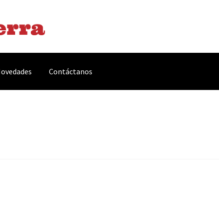
ovedades
Contáctanos
arnes y Embutidos
Carrito
Conservas y Platos Preparados
, Complementos y Servicios
Métodos de pago
Mi cuenta
Novedade
acidad Y Cookies
Promociones
Quienes somos
Términos y condicio