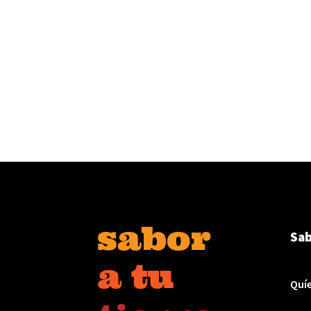
Sab
Quí