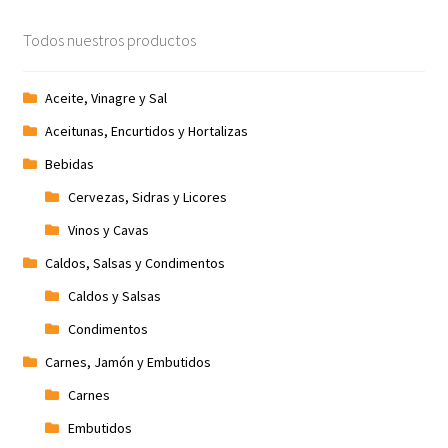
Promociones
Todos nuestros productos
Quienes somos
Aceite, Vinagre y Sal
Aceitunas, Encurtidos y Hortalizas
Términos y condiciones
Bebidas
Tienda
Cervezas, Sidras y Licores
Vinos y Cavas
Caldos, Salsas y Condimentos
Caldos y Salsas
Condimentos
Carnes, Jamón y Embutidos
Carnes
Embutidos