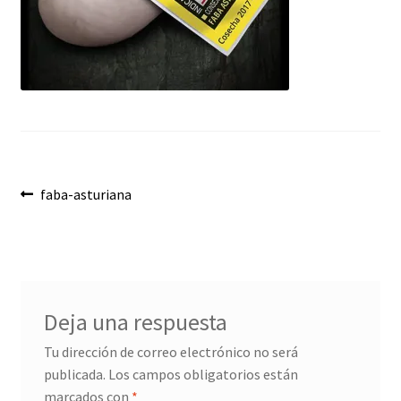
Envíos
Finalizar compra
Menaje, Complementos y Servicios
Métodos de pago
Navegación
Mi cuenta
Anterior:
faba-asturiana
de
Novedades
entradas
Ofertas
Deja una respuesta
Pescados y Mariscos
Tu dirección de correo electrónico no será
publicada.
Los campos obligatorios están
Política de Privacidad Y Cookies
marcados con
*