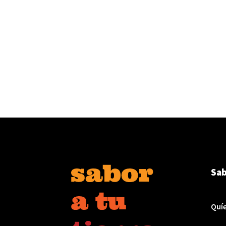
Sab
Quí