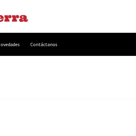
ovedades
Contáctanos
arnes y Embutidos
Carrito
Conservas y Platos Preparados
, Complementos y Servicios
Métodos de pago
Mi cuenta
Novedade
acidad Y Cookies
Promociones
Quienes somos
Términos y condicio