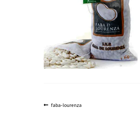
Navegación
Anterior:
faba-lourenza
de
entradas