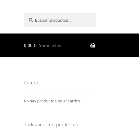
Buscar
Buscar
por:
0,00
€
0 productos
s
Carrito
nes
No hay productos en el carrito.
Todos nuestros productos