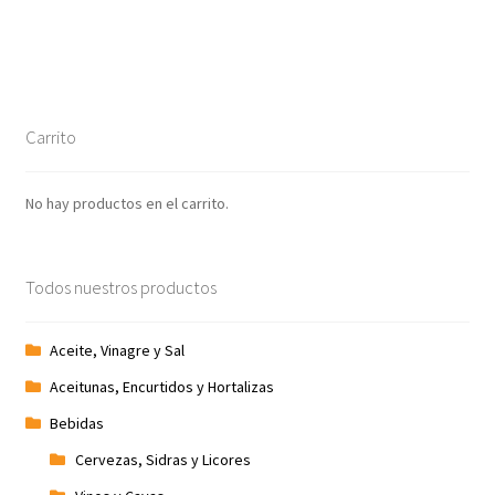
entradas
Promociones
Quienes somos
Carrito
Términos y condiciones
No hay productos en el carrito.
Tienda
Todos nuestros productos
Aceite, Vinagre y Sal
Aceitunas, Encurtidos y Hortalizas
Bebidas
Cervezas, Sidras y Licores