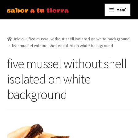
Menú
Ir
Ir
a
al
Inicio
la
contenido
navegación
Inicio
five mussel without shell isolated on white background
Bebidas
five mussel without shell isolated on white background
Caldos, Salsas y Condimentos
five mussel without shell
Carnes y Embutidos
isolated on white
background
Carrito
Conservas y Platos Preparados
Contáctanos