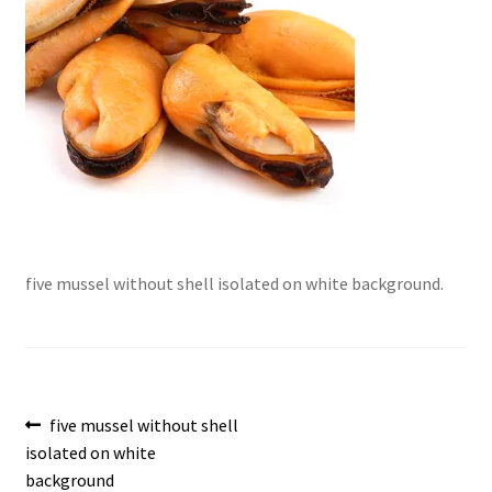
Envíos
Finalizar compra
Menaje, Complementos y Servicios
Métodos de pago
Mi cuenta
five mussel without shell isolated on white background.
Novedades
Ofertas
Pescados y Mariscos
Navegación
Anterior:
five mussel without shell
isolated on white
de
Política de Privacidad Y Cookies
background