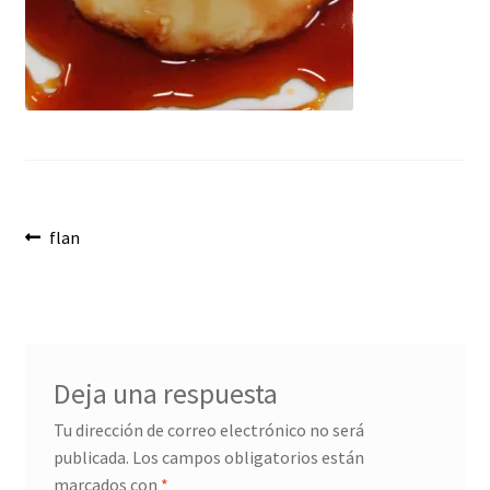
Envíos
Finalizar compra
Menaje, Complementos y Servicios
Métodos de pago
Navegación
Mi cuenta
Anterior:
flan
de
Novedades
entradas
Ofertas
Deja una respuesta
Pescados y Mariscos
Tu dirección de correo electrónico no será
publicada.
Los campos obligatorios están
Política de Privacidad Y Cookies
marcados con
*