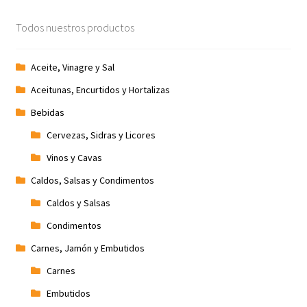
Promociones
Todos nuestros productos
Quienes somos
Aceite, Vinagre y Sal
Aceitunas, Encurtidos y Hortalizas
Términos y condiciones
Bebidas
Tienda
Cervezas, Sidras y Licores
Vinos y Cavas
Caldos, Salsas y Condimentos
Caldos y Salsas
Condimentos
Carnes, Jamón y Embutidos
Carnes
Embutidos