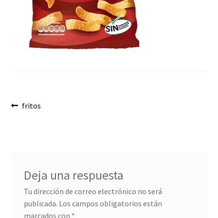
Envíos
Finalizar compra
Menaje, Complementos y Servicios
Métodos de pago
Navegación
Mi cuenta
Anterior:
fritos
de
Novedades
entradas
Ofertas
Deja una respuesta
Pescados y Mariscos
Tu dirección de correo electrónico no será
publicada.
Los campos obligatorios están
Política de Privacidad Y Cookies
marcados con
*