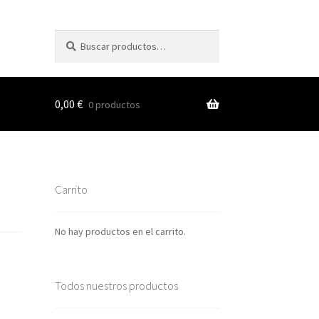
Buscar
Buscar
por:
0,00
€
0 productos
s
Carrito
nes
No hay productos en el carrito.
Todos nuestros productos