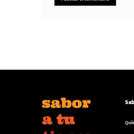
Sab
Quí