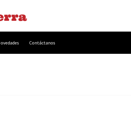
ovedades
Contáctanos
arnes y Embutidos
Carrito
Conservas y Platos Preparados
, Complementos y Servicios
Métodos de pago
Mi cuenta
Novedade
acidad Y Cookies
Promociones
Quienes somos
Términos y condicio