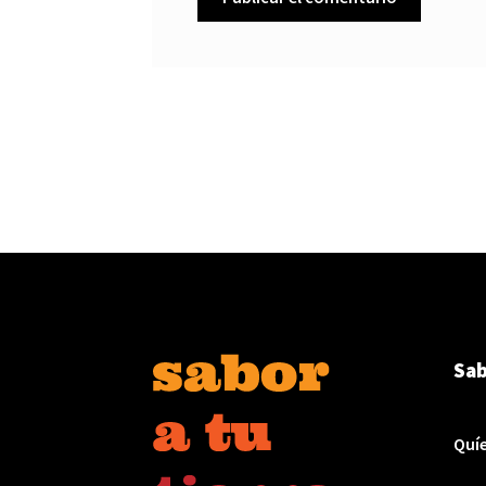
Sab
Quí