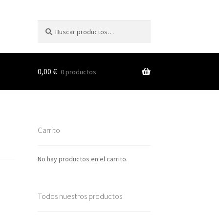
Buscar
Buscar
por:
0,00
€
0 productos
s
Carrito
nes
No hay productos en el carrito.
Todos nuestros productos