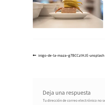
Navegación
Anterior:
inigo-de-la-maza–g7BCCzIHJE-unsplash
de
entradas
Deja una respuesta
Tu dirección de correo electrónico no s