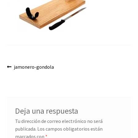
Envíos
Finalizar compra
Menaje, Complementos y Servicios
Métodos de pago
Navegación
Mi cuenta
Anterior:
jamonero-gondola
de
Novedades
entradas
Ofertas
Deja una respuesta
Pescados y Mariscos
Tu dirección de correo electrónico no será
publicada.
Los campos obligatorios están
Política de Privacidad Y Cookies
marcados con
*