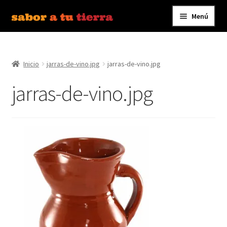
Menú
Ir
Ir
a
al
Inicio
la
contenido
navegación
Inicio
jarras-de-vino.jpg
jarras-de-vino.jpg
Bebidas
jarras-de-vino.jpg
Caldos, Salsas y Condimentos
Carnes y Embutidos
Carrito
Conservas y Platos Preparados
Contáctanos