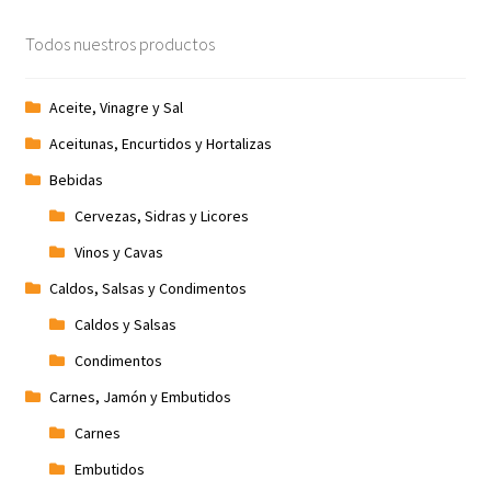
Promociones
Todos nuestros productos
Quienes somos
Aceite, Vinagre y Sal
Aceitunas, Encurtidos y Hortalizas
Términos y condiciones
Bebidas
Tienda
Cervezas, Sidras y Licores
Vinos y Cavas
Caldos, Salsas y Condimentos
Caldos y Salsas
Condimentos
Carnes, Jamón y Embutidos
Carnes
Embutidos