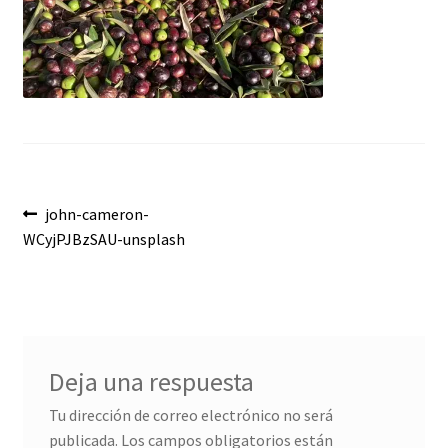
Envíos
Finalizar compra
Menaje, Complementos y Servicios
Métodos de pago
Navegación
Anterior:
john-cameron-
Mi cuenta
WCyjPJBzSAU-unsplash
de
Novedades
entradas
Ofertas
Pescados y Mariscos
Deja una respuesta
Tu dirección de correo electrónico no será
Política de Privacidad Y Cookies
publicada.
Los campos obligatorios están