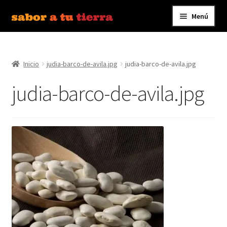
Menú
Ir
Ir
a
al
Inicio
la
contenido
navegación
Inicio
judia-barco-de-avila.jpg
judia-barco-de-avila.jpg
Bebidas
judia-barco-de-avila.jpg
Caldos, Salsas y Condimentos
Carnes y Embutidos
Carrito
Conservas y Platos Preparados
Contáctanos