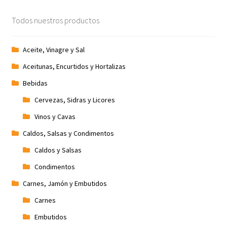
Promociones
Todos nuestros productos
Quienes somos
Aceite, Vinagre y Sal
Aceitunas, Encurtidos y Hortalizas
Términos y condiciones
Bebidas
Tienda
Cervezas, Sidras y Licores
Vinos y Cavas
Caldos, Salsas y Condimentos
Caldos y Salsas
Condimentos
Carnes, Jamón y Embutidos
Carnes
Embutidos