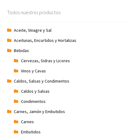
Promociones
Todos nuestros productos
Quienes somos
Aceite, Vinagre y Sal
Aceitunas, Encurtidos y Hortalizas
Términos y condiciones
Bebidas
Tienda
Cervezas, Sidras y Licores
Vinos y Cavas
Caldos, Salsas y Condimentos
Caldos y Salsas
Condimentos
Carnes, Jamón y Embutidos
Carnes
Embutidos