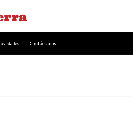
ovedades
Contáctanos
arnes y Embutidos
Carrito
Conservas y Platos Preparados
, Complementos y Servicios
Métodos de pago
Mi cuenta
Novedade
acidad Y Cookies
Promociones
Quienes somos
Términos y condicio