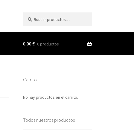
Buscar
Buscar
por:
0,00
€
0 productos
s
Carrito
nes
No hay productos en el carrito.
Todos nuestros productos