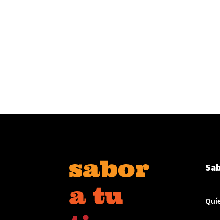
Sab
Quí