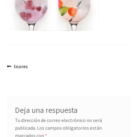
Envíos
Finalizar compra
Menaje, Complementos y Servicios
Métodos de pago
Navegación
Mi cuenta
Anterior:
licores
de
Novedades
entradas
Ofertas
Deja una respuesta
Pescados y Mariscos
Tu dirección de correo electrónico no será
publicada.
Los campos obligatorios están
Política de Privacidad Y Cookies
marcados con
*