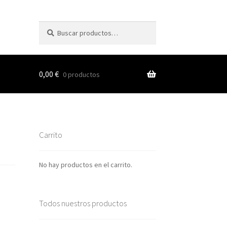
Buscar
Buscar
por:
0,00
€
0 productos
s
Carrito
nes
No hay productos en el carrito.
Todos nuestros productos