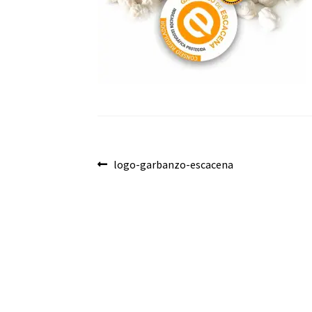
Navegación
Anterior:
logo-garbanzo-escacena
de
entradas