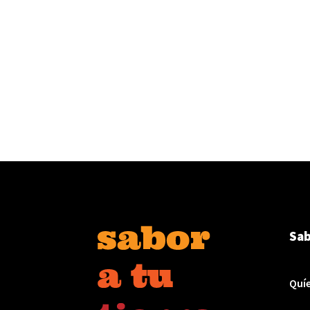
Sab
Quí