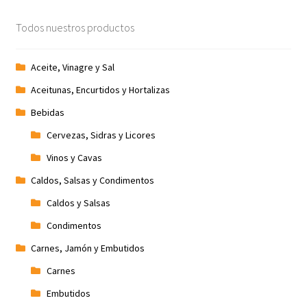
Promociones
Todos nuestros productos
Quienes somos
Aceite, Vinagre y Sal
Aceitunas, Encurtidos y Hortalizas
Términos y condiciones
Bebidas
Tienda
Cervezas, Sidras y Licores
Vinos y Cavas
Caldos, Salsas y Condimentos
Caldos y Salsas
Condimentos
Carnes, Jamón y Embutidos
Carnes
Embutidos