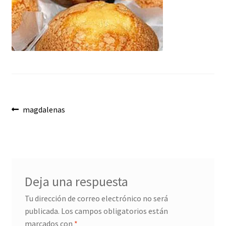
Envíos
Finalizar compra
Menaje, Complementos y Servicios
Métodos de pago
Navegación
Mi cuenta
Anterior:
magdalenas
de
Novedades
entradas
Ofertas
Deja una respuesta
Pescados y Mariscos
Tu dirección de correo electrónico no será
publicada.
Los campos obligatorios están
Política de Privacidad Y Cookies
marcados con
*