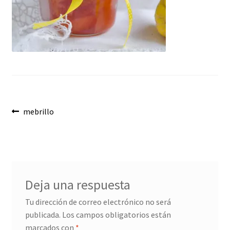
Envíos
Finalizar compra
Menaje, Complementos y Servicios
Métodos de pago
Navegación
Mi cuenta
Anterior:
mebrillo
de
Novedades
entradas
Ofertas
Deja una respuesta
Pescados y Mariscos
Tu dirección de correo electrónico no será
publicada.
Los campos obligatorios están
Política de Privacidad Y Cookies
marcados con
*