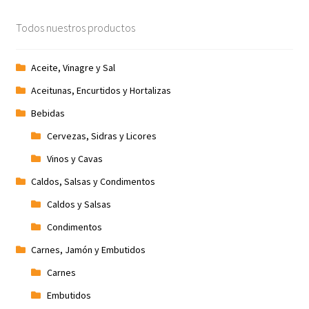
Promociones
Todos nuestros productos
Quienes somos
Aceite, Vinagre y Sal
Aceitunas, Encurtidos y Hortalizas
Términos y condiciones
Bebidas
Tienda
Cervezas, Sidras y Licores
Vinos y Cavas
Caldos, Salsas y Condimentos
Caldos y Salsas
Condimentos
Carnes, Jamón y Embutidos
Carnes
Embutidos