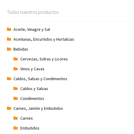
Promociones
Todos nuestros productos
Quienes somos
Aceite, Vinagre y Sal
Aceitunas, Encurtidos y Hortalizas
Términos y condiciones
Bebidas
Tienda
Cervezas, Sidras y Licores
Vinos y Cavas
Caldos, Salsas y Condimentos
Caldos y Salsas
Condimentos
Carnes, Jamón y Embutidos
Carnes
Embutidos