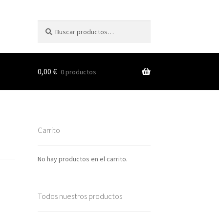
Buscar
Buscar
por:
0,00
€
0 productos
s
Carrito
nes
No hay productos en el carrito.
Todos nuestros productos