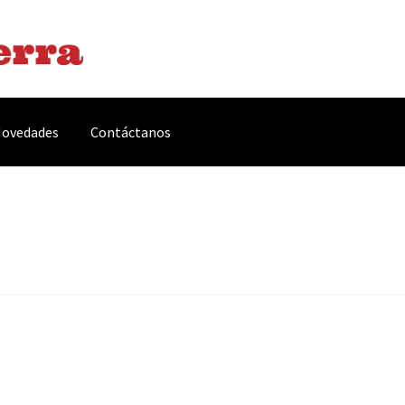
ovedades
Contáctanos
arnes y Embutidos
Carrito
Conservas y Platos Preparados
, Complementos y Servicios
Métodos de pago
Mi cuenta
Novedade
acidad Y Cookies
Promociones
Quienes somos
Términos y condicio