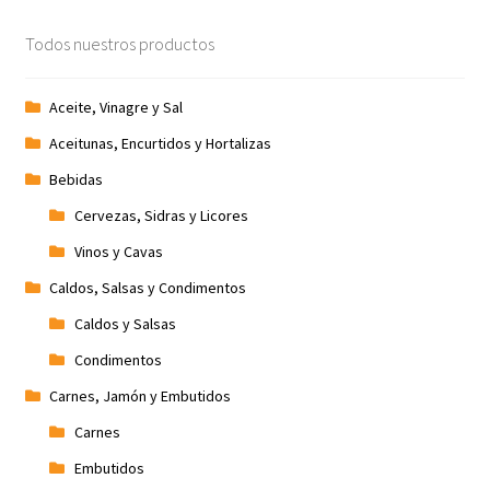
Promociones
Todos nuestros productos
Quienes somos
Aceite, Vinagre y Sal
Aceitunas, Encurtidos y Hortalizas
Términos y condiciones
Bebidas
Tienda
Cervezas, Sidras y Licores
Vinos y Cavas
Caldos, Salsas y Condimentos
Caldos y Salsas
Condimentos
Carnes, Jamón y Embutidos
Carnes
Embutidos