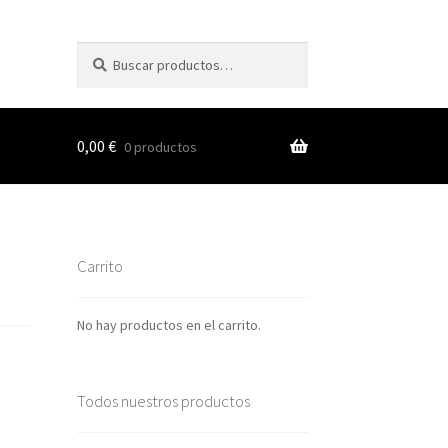
Buscar
Buscar
por:
0,00
€
0 productos
s
Carrito
nes
No hay productos en el carrito.
Todos nuestros productos