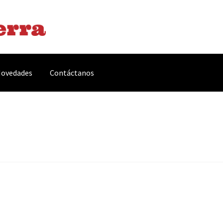
ovedades
Contáctanos
arnes y Embutidos
Carrito
Conservas y Platos Preparados
, Complementos y Servicios
Métodos de pago
Mi cuenta
Novedade
acidad Y Cookies
Promociones
Quienes somos
Términos y condicio