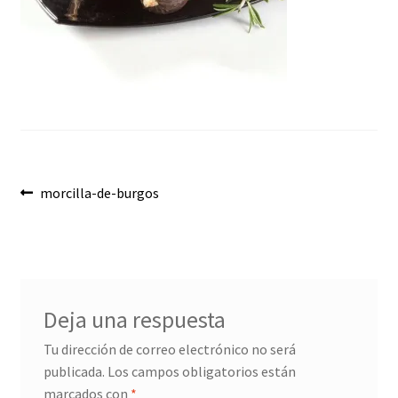
Envíos
Finalizar compra
Menaje, Complementos y Servicios
Métodos de pago
Navegación
Mi cuenta
Anterior:
morcilla-de-burgos
de
Novedades
entradas
Ofertas
Deja una respuesta
Pescados y Mariscos
Tu dirección de correo electrónico no será
publicada.
Los campos obligatorios están
Política de Privacidad Y Cookies
marcados con
*