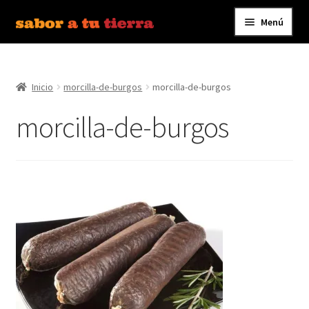
Menú
Ir
Ir
a
al
Inicio
la
contenido
navegación
Inicio
morcilla-de-burgos
morcilla-de-burgos
Bebidas
morcilla-de-burgos
Caldos, Salsas y Condimentos
Carnes y Embutidos
Carrito
Conservas y Platos Preparados
Contáctanos