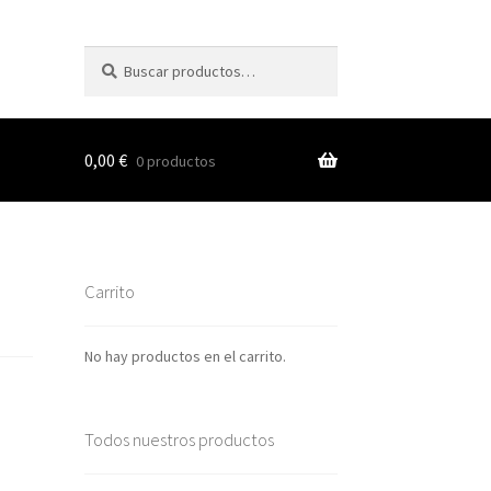
Buscar
Buscar
por:
0,00
€
0 productos
s
Carrito
nes
No hay productos en el carrito.
Todos nuestros productos