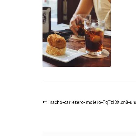
Navegación
Anterior:
nacho-carretero-molero-TqTzI8Xlcn8-un
de
entradas