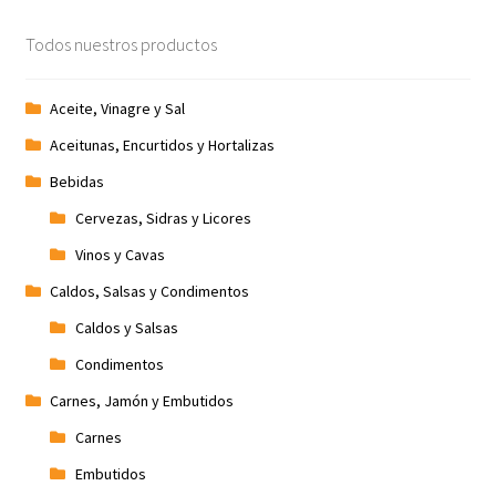
Promociones
Todos nuestros productos
Quienes somos
Aceite, Vinagre y Sal
Aceitunas, Encurtidos y Hortalizas
Términos y condiciones
Bebidas
Tienda
Cervezas, Sidras y Licores
Vinos y Cavas
Caldos, Salsas y Condimentos
Caldos y Salsas
Condimentos
Carnes, Jamón y Embutidos
Carnes
Embutidos