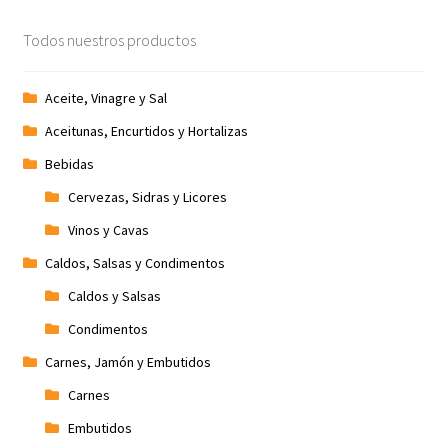
Promociones
Todos nuestros productos
Quienes somos
Aceite, Vinagre y Sal
Aceitunas, Encurtidos y Hortalizas
Términos y condiciones
Bebidas
Tienda
Cervezas, Sidras y Licores
Vinos y Cavas
Caldos, Salsas y Condimentos
Caldos y Salsas
Condimentos
Carnes, Jamón y Embutidos
Carnes
Embutidos