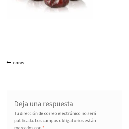
Envíos
Finalizar compra
Menaje, Complementos y Servicios
Métodos de pago
Navegación
Mi cuenta
Anterior:
noras
de
Novedades
entradas
Ofertas
Deja una respuesta
Pescados y Mariscos
Tu dirección de correo electrónico no será
publicada.
Los campos obligatorios están
Política de Privacidad Y Cookies
marcados con
*