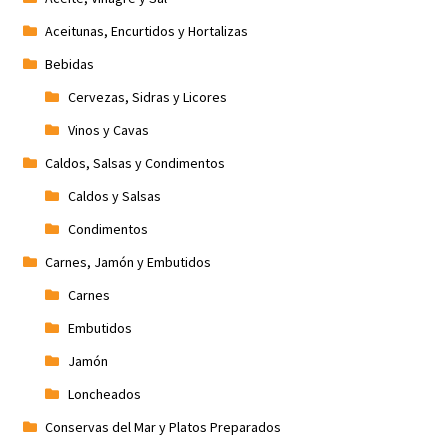
Promociones
Aceitunas, Encurtidos y Hortalizas
Bebidas
Quienes somos
Cervezas, Sidras y Licores
Vinos y Cavas
Términos y condiciones
Caldos, Salsas y Condimentos
Tienda
Caldos y Salsas
Condimentos
Carnes, Jamón y Embutidos
Carnes
Embutidos
Jamón
Loncheados
Conservas del Mar y Platos Preparados