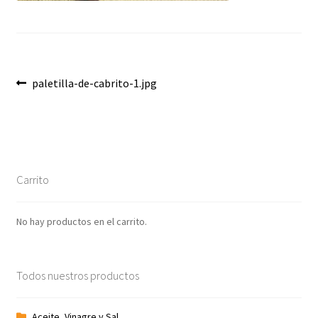
Envíos
Finalizar compra
Menaje, Complementos y Servicios
Navegación
Anterior:
paletilla-de-cabrito-1.jpg
de
Métodos de pago
entradas
Mi cuenta
Carrito
Novedades
No hay productos en el carrito.
Ofertas
Pescados y Mariscos
Todos nuestros productos
Política de Privacidad Y Cookies
Aceite, Vinagre y Sal