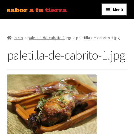
Menú
Ir
Ir
a
al
Inicio
la
contenido
navegación
Inicio
paletilla-de-cabrito-1.jpg
paletilla-de-cabrito-1.jpg
Bebidas
paletilla-de-cabrito-1.jpg
Caldos, Salsas y Condimentos
Carnes y Embutidos
Carrito
Conservas y Platos Preparados
Contáctanos