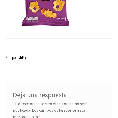
Envíos
Finalizar compra
Menaje, Complementos y Servicios
Métodos de pago
Navegación
Mi cuenta
Anterior:
pandilla
de
Novedades
entradas
Ofertas
Deja una respuesta
Pescados y Mariscos
Tu dirección de correo electrónico no será
publicada.
Los campos obligatorios están
Política de Privacidad Y Cookies
marcados con
*