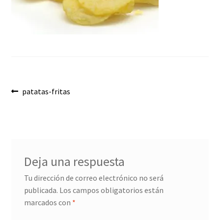
Envíos
Finalizar compra
Menaje, Complementos y Servicios
Métodos de pago
Navegación
Anterior:
patatas-fritas
Mi cuenta
de
entradas
Novedades
Ofertas
Deja una respuesta
Tu dirección de correo electrónico no será
Pescados y Mariscos
publicada.
Los campos obligatorios están
marcados con
*
Política de Privacidad Y Cookies