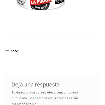
Envíos
Finalizar compra
Menaje, Complementos y Servicios
Métodos de pago
Navegación
Mi cuenta
Anterior:
pate
de
Novedades
entradas
Ofertas
Deja una respuesta
Pescados y Mariscos
Tu dirección de correo electrónico no será
publicada.
Los campos obligatorios están
Política de Privacidad Y Cookies
marcados con
*