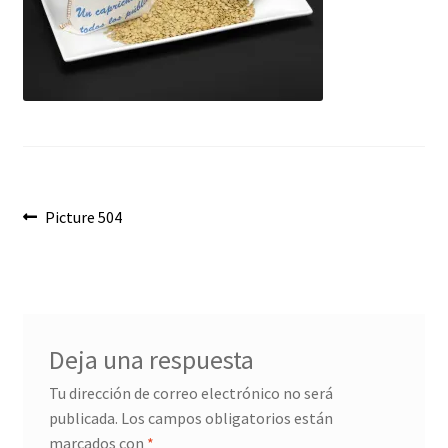
Envíos
Finalizar compra
Menaje, Complementos y Servicios
Métodos de pago
Navegación
Mi cuenta
Anterior:
Picture 504
de
Novedades
entradas
Ofertas
Deja una respuesta
Pescados y Mariscos
Tu dirección de correo electrónico no será
publicada.
Los campos obligatorios están
Política de Privacidad Y Cookies
marcados con
*