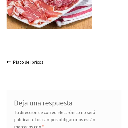
Envíos
Finalizar compra
Menaje, Complementos y Servicios
Métodos de pago
Navegación
Mi cuenta
Anterior:
Plato de ibricos
de
Novedades
entradas
Ofertas
Deja una respuesta
Pescados y Mariscos
Tu dirección de correo electrónico no será
publicada.
Los campos obligatorios están
Política de Privacidad Y Cookies
marcados con
*