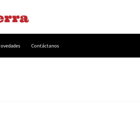
ovedades
Contáctanos
arnes y Embutidos
Carrito
Conservas y Platos Preparados
, Complementos y Servicios
Métodos de pago
Mi cuenta
Novedade
acidad Y Cookies
Promociones
Quienes somos
Términos y condicio