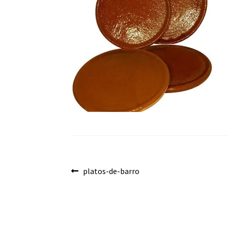
Navegación
Anterior:
platos-de-barro
de
entradas