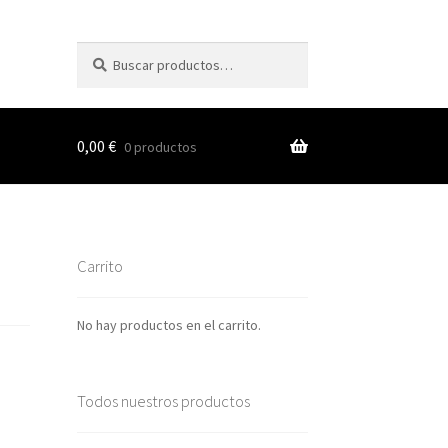
Buscar
Buscar
por:
0,00
€
0 productos
s
Carrito
nes
No hay productos en el carrito.
Todos nuestros productos