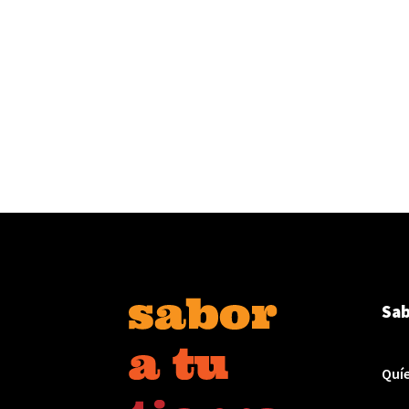
Sab
Quí